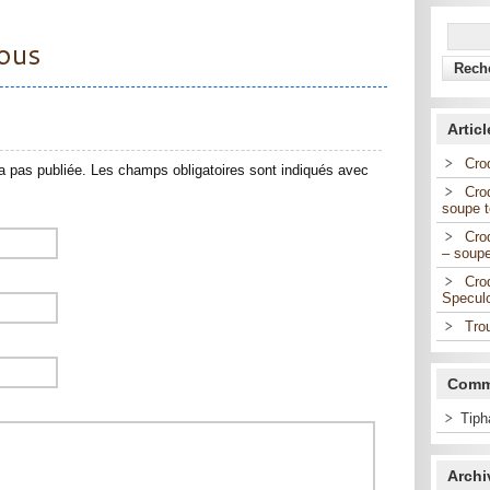
ous
Artic
Cro
 pas publiée. Les champs obligatoires sont indiqués avec
Cro
soupe 
Cro
– soupe
Cro
Specul
Trou
Comme
Tiph
Archi