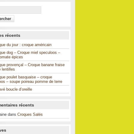
les récents
que du jour : croque américain
que dog – Croque miel speculoos –
tomate épices
que provençal – Croque banane fraise
 lentilles
que poulet basquaise – croque
oos – soupe poireau pomme de terre
vé boucle d’oreille
ntaires récents
aine dans
Croques Salés
ves