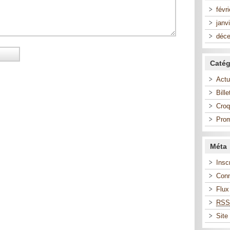
févr
janv
déc
Catég
Actu
Bill
Croq
Prom
Méta
Insc
Con
Flu
RSS
Site