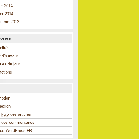
ier 2014
ier 2014
embre 2013
ories
alités
et d'humeur
ues du jour
otions
ription
nexion
x
RSS
des articles
des commentaires
 de WordPress-FR